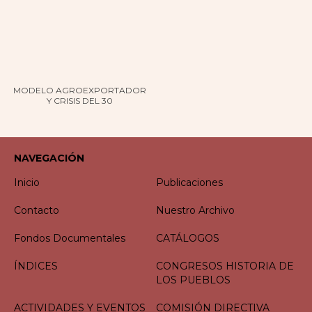
MODELO AGROEXPORTADOR
Y CRISIS DEL 30
NAVEGACIÓN
Inicio
Publicaciones
Contacto
Nuestro Archivo
Fondos Documentales
CATÁLOGOS
ÍNDICES
CONGRESOS HISTORIA DE
LOS PUEBLOS
ACTIVIDADES Y EVENTOS
COMISIÓN DIRECTIVA