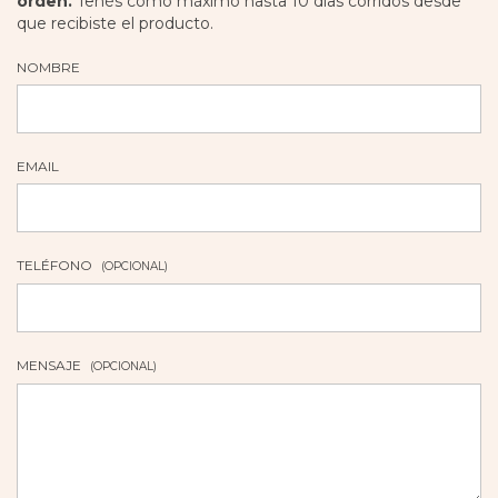
orden.
Tenés como máximo hasta 10 días corridos desde
que recibiste el producto.
NOMBRE
EMAIL
TELÉFONO
(OPCIONAL)
MENSAJE
(OPCIONAL)