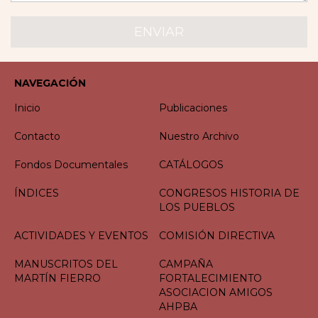
NAVEGACIÓN
Inicio
Publicaciones
Contacto
Nuestro Archivo
Fondos Documentales
CATÁLOGOS
ÍNDICES
CONGRESOS HISTORIA DE
LOS PUEBLOS
ACTIVIDADES Y EVENTOS
COMISIÓN DIRECTIVA
MANUSCRITOS DEL
CAMPAÑA
MARTÍN FIERRO
FORTALECIMIENTO
ASOCIACION AMIGOS
AHPBA