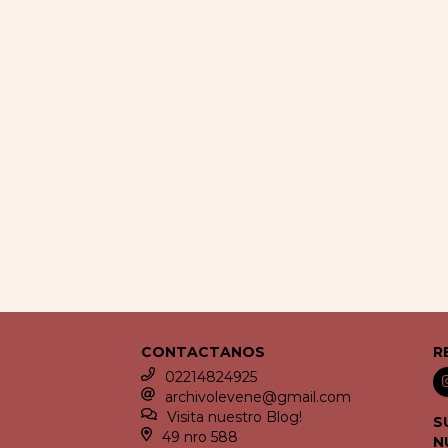
CONTACTANOS
R
02214824925
archivolevene@gmail.com
Visita nuestro Blog!
S
49 nro 588
N