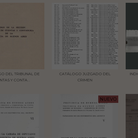
investigadores, instituciones, comunidades y
todas las personas que, año tras año,
encuentran en el Archivo un espacio para
descubrir, preservar y compartir.
O DEL TRIBUNAL DE
CATÁLOGO JUZGADO DEL
IND
NTAS Y CONTA...
CRIMEN
NUEVO