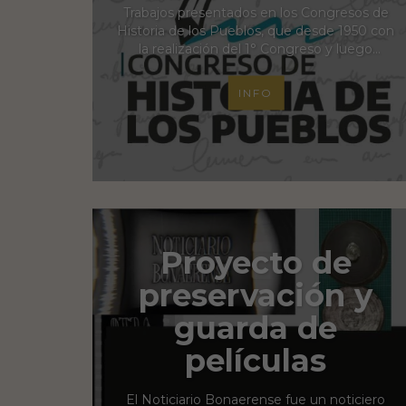
Trabajos presentados en los Congresos de
Historia de los Pueblos, que desde 1950 con
la realización del 1° Congreso y luego
sostenido desde 1991 sostenido constituyen
un espacio de encuentro e intercambio entre
INFO
investigadores/as académicos e
historiadores/as locales que indagan acerca
de diversas temáticas provinciales,
contribuyendo a la comprensión de las
identidades bonaerenses –en su rica
diversidad, a la construcción de sus memorias
colectivas y a la producción de conocimientos
sobre su historia.
Proyecto de
preservación y
guarda de
películas
El Noticiario Bonaerense fue un noticiero