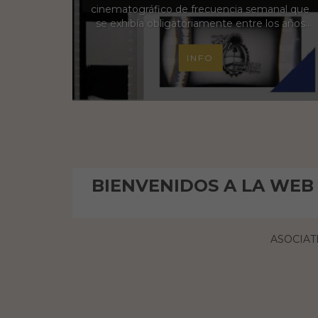
cinematográfico de frecuencia semanal que
se exhibía obligatoriamente entre los años
1948-1958 en todas las funciones de las salas
de cine de la provincia de Buenos Aires. Su
INFO
producción era estatal por parte de la
Dirección de Cinematografía Provincial,
dependiente del Ministerio de Gobierno.
BIENVENIDOS A LA WEB 
ASOCIATE