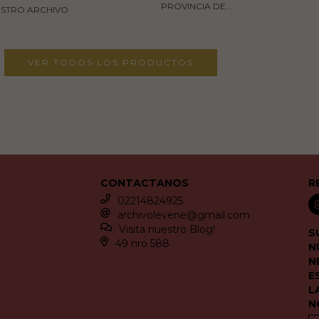
PROVINCIA DE...
STRO ARCHIVO
VER TODOS LOS PRODUCTOS
CONTACTANOS
R
02214824925
archivolevene@gmail.com
Visita nuestro Blog!
S
49 nro 588
N
N
E
L
N