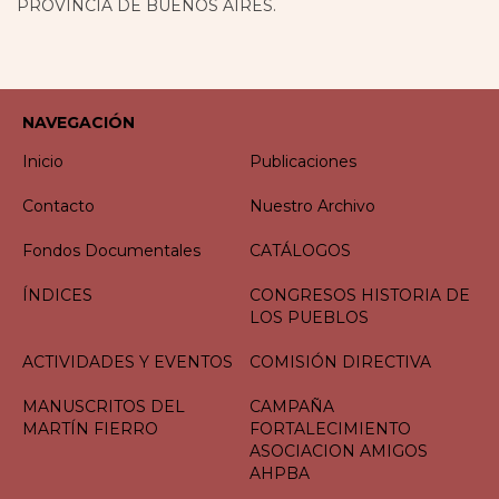
PROVINCIA DE BUENOS AIRES.
NAVEGACIÓN
Inicio
Publicaciones
Contacto
Nuestro Archivo
Fondos Documentales
CATÁLOGOS
ÍNDICES
CONGRESOS HISTORIA DE
LOS PUEBLOS
ACTIVIDADES Y EVENTOS
COMISIÓN DIRECTIVA
MANUSCRITOS DEL
CAMPAÑA
MARTÍN FIERRO
FORTALECIMIENTO
ASOCIACION AMIGOS
AHPBA