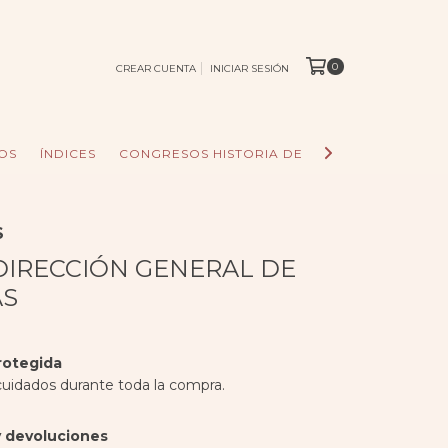
0
CREAR CUENTA
INICIAR SESIÓN
OS
ÍNDICES
CONGRESOS HISTORIA DE LOS PUEBLOS
AC
S
IRECCIÓN GENERAL DE
AS
rotegida
cuidados durante toda la compra.
 devoluciones