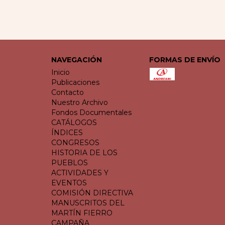
NAVEGACIÓN
FORMAS DE ENVÍO
Inicio
Publicaciones
Contacto
Nuestro Archivo
Fondos Documentales
CATÁLOGOS
ÍNDICES
CONGRESOS
HISTORIA DE LOS
PUEBLOS
ACTIVIDADES Y
EVENTOS
COMISIÓN DIRECTIVA
MANUSCRITOS DEL
MARTÍN FIERRO
CAMPAÑA