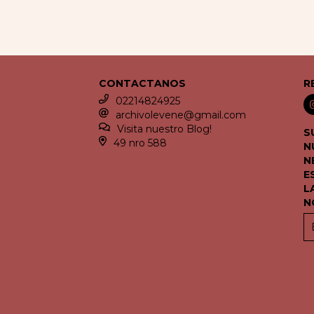
CONTACTANOS
R
02214824925
archivolevene@gmail.com
Visita nuestro Blog!
S
49 nro 588
N
N
E
L
N