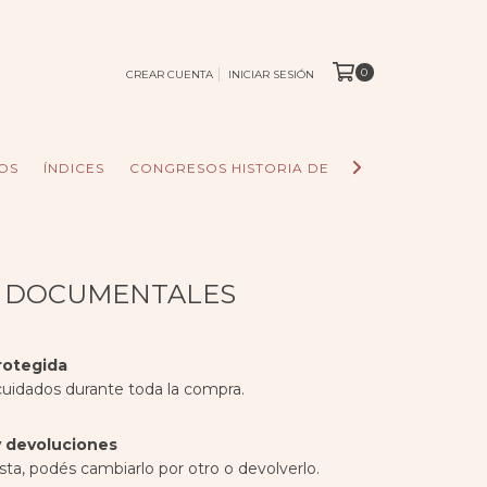
0
CREAR CUENTA
INICIAR SESIÓN
OS
ÍNDICES
CONGRESOS HISTORIA DE LOS PUEBLOS
AC
 DOCUMENTALES
rotegida
cuidados durante toda la compra.
 devoluciones
sta, podés cambiarlo por otro o devolverlo.