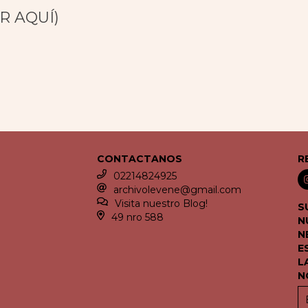
R AQUÍ)
CONTACTANOS
R
02214824925
archivolevene@gmail.com
Visita nuestro Blog!
S
49 nro 588
N
N
E
L
N